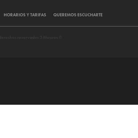
HORARIOS Y TARIFAS
QUEREMOS ESCUCHARTE
s derechos reservados 3 Museos ©