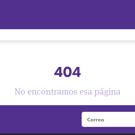
404
No encontramos esa página