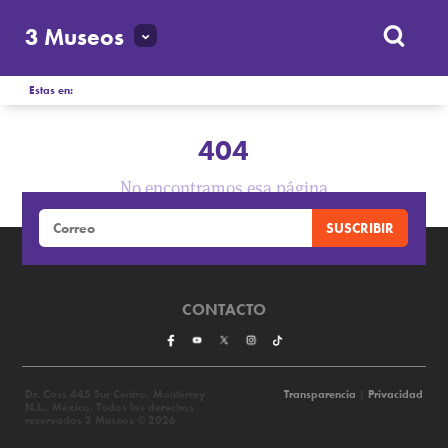
3 Museos
Estas en:
404
No encontramos esa página
CONTACTO
Dr. Coss 445 Sur Centro, Monterrey
Transparencia
|
Privacidad
N.L., México. Todos los derechos
reservados 3 Museos © 2026