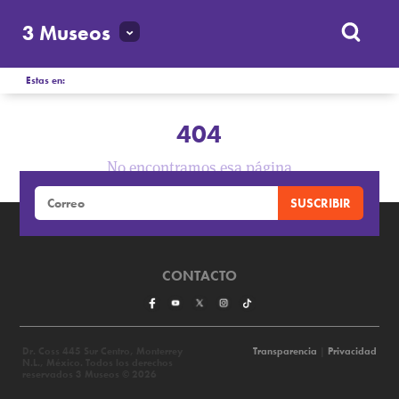
3 Museos
Estas en:
404
No encontramos esa página
CONTACTO
Dr. Coss 445 Sur Centro, Monterrey
Transparencia
|
Privacidad
N.L., México. Todos los derechos
reservados 3 Museos © 2026