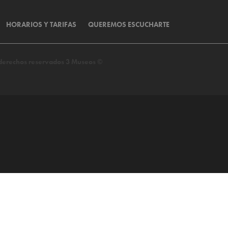
HORARIOS Y TARIFAS
QUEREMOS ESCUCHARTE
s derechos reservados 3 Museos ©