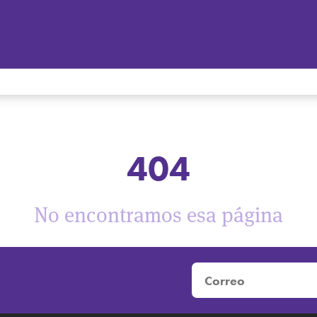
404
No encontramos esa página