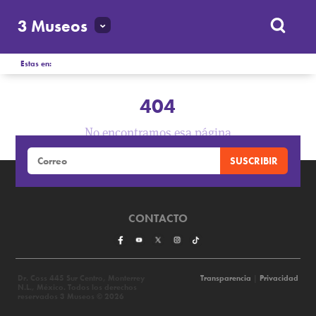
3 Museos
Estas en:
404
No encontramos esa página
CONTACTO
Dr. Coss 445 Sur Centro, Monterrey
Transparencia
|
Privacidad
N.L., México. Todos los derechos
reservados 3 Museos © 2026