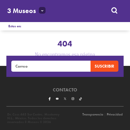
3 Museos
Estas en:
404
No encontramos esa página
CONTACTO
Dr. Coss 445 Sur Centro, Monterrey
Transparencia
|
Privacidad
N.L., México. Todos los derechos
reservados 3 Museos © 2026