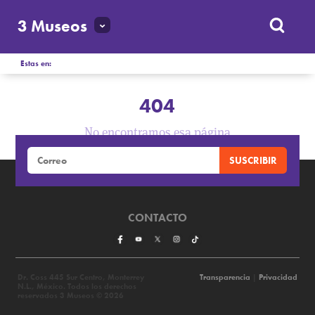
3 Museos
Estas en:
404
No encontramos esa página
CONTACTO
Dr. Coss 445 Sur Centro, Monterrey
Transparencia
|
Privacidad
N.L., México. Todos los derechos
reservados 3 Museos © 2026