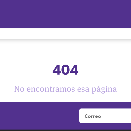
404
No encontramos esa página