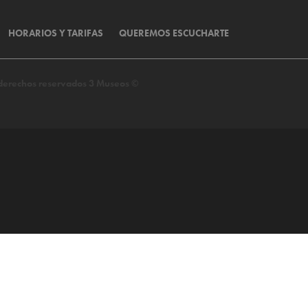
HORARIOS Y TARIFAS
QUEREMOS ESCUCHARTE
s derechos reservados 3 Museos ©