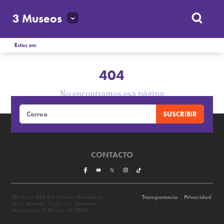
3 Museos
Estas en:
404
No encontramos esa página
CONTACTO
Dr. Coss 445 Sur Centro, Monterrey
Transparencia
|
Privacidad
N.L., México. Todos los derechos
reservados 3 Museos © 2026