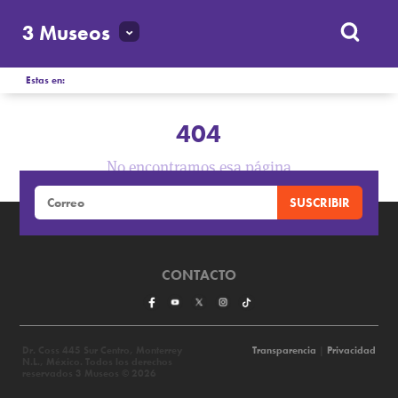
3 Museos
Estas en:
404
No encontramos esa página
CONTACTO
Dr. Coss 445 Sur Centro, Monterrey
Transparencia
|
Privacidad
N.L., México. Todos los derechos
reservados 3 Museos © 2026