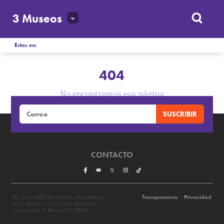
3 Museos
Estas en:
404
No encontramos esa página
CONTACTO
Dr. Coss 445 Sur Centro, Monterrey
Transparencia
|
Privacidad
N.L., México. Todos los derechos
reservados 3 Museos © 2026