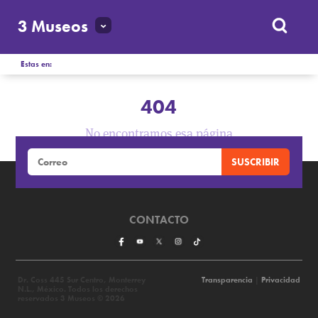
3 Museos
Estas en:
404
No encontramos esa página
CONTACTO
Dr. Coss 445 Sur Centro, Monterrey
Transparencia
|
Privacidad
N.L., México. Todos los derechos
reservados 3 Museos © 2026