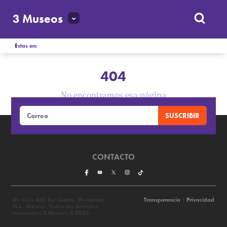
3 Museos
Estas en:
404
No encontramos esa página
CONTACTO
Dr. Coss 445 Sur Centro, Monterrey
Transparencia
|
Privacidad
N.L., México. Todos los derechos
reservados 3 Museos © 2026