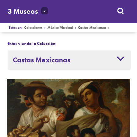
3 Museos
Estas en:
Colecciones
›
México Virreinal
›
Castas Mexicanas
›
Estas viendo la Colección:
Castas Mexicanas